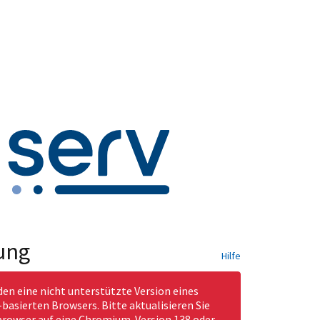
ung
Hilfe
den eine nicht unterstützte Version eines
asierten Browsers. Bitte aktualisieren Sie
rowser auf eine Chromium-Version 138 oder